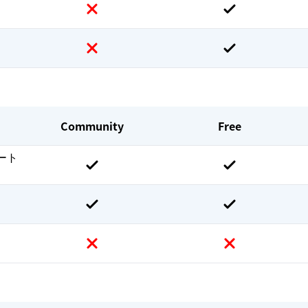
Community
Free
ート