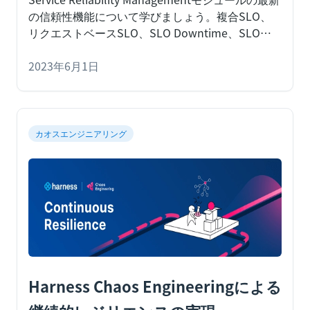
の信頼性機能について学びましょう。複合SLO、
リクエストベースSLO、SLO Downtime、SLO
Reporting、新しい統合により、より優れた信頼
性・速い配信が可能になります。
2023年6月1日
Harness では、
カオスエンジニアリング
Harness Chaos Engineeringによる