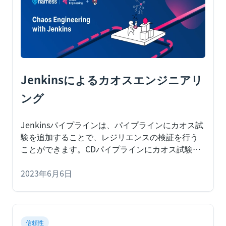
Jenkinsによるカオスエンジニアリ
ング
Jenkinsパイプラインは、パイプラインにカオス試
験を追加することで、レジリエンスの検証を行う
ことができます。CDパイプラインにカオス試験を
追加すると、開発者の生産性の向上、運用上の負
債の削減、レジリエンスの問題の早期発見など、
2023年6月6日
大きなメリットがあります。
Harness Chaos
EngineeringまたはHarness CEは、DevOpsやSDLC
の全ての段階での回復力を検証するためのカオス
試験の概念化、設計、開発、実行、分析に必要な
信頼性