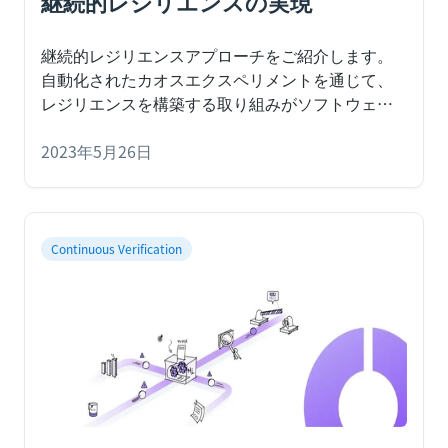
継続的レジリエンスの実現
継続的レジリエンスアプローチをご紹介します。
自動化されたカオスエクスペリメントを通じて、
レジリエンスを構築する取り組みがソフトウェア
開発ライフサイクルの全ての段階に組み込まれる
カオスエンジニアリングを実践するための最新の
2023年5月26日
アプローチです。Harness Chaos
Engineering（Harness CE）には、DevOpsで
Continuous Resilienceを実現するために必要な全
ての構成要素が付属しています。
カオスエンジニ
Continuous Verification
アリングは、障害を注入し、システムの定常状態
を検証する科学的手法です。ここではカオスエン
ジニアリングの概念については詳しく説明しませ
んが、継続的レジリエンスと呼ばれる、より現代
的な実装アプローチについて見てみましょう。カ
オスエンジニアリングの基本を理解するには、