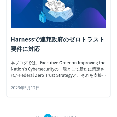
Harnessで連邦政府のゼロトラスト
要件に対応
本ブログでは、Executive Order on Improving the
Nation’s Cybersecurityの一環として新たに策定さ
れたFederal Zero Trust Strategyと、それを支援す
るHarnessの取り組みについてご紹介します。
サイ
バーセキュリティーの脅威が常に進化しているた
2023年5月12日
め、サイバーセキュリティーに対する政府のアプ
ローチも適応していく必要があります。従来の境
界ベースのセキュリティーのアプローチは、もは
や十分ではありません。そのため、バイデン大統