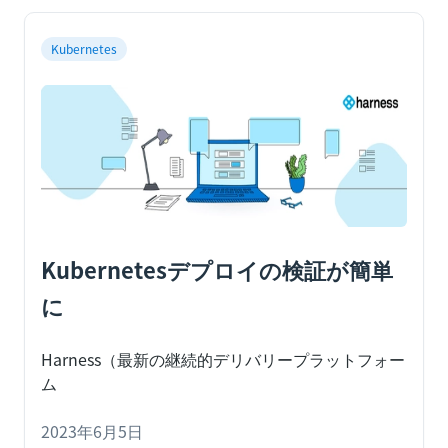
クリックで完了します。必要なのは、デプロイス
テージにカオスステップを追加し、期待されるレ
Kubernetes
ジリエンススコアを選択することだけです。この
記事では、Harness CDのパイプラインにカオス試
験を追加する理由（ビジネスのパイプラインにカ
オス試験を追加するメリット）、何を（注入を検
討する必要があるカオス試験のタイプ）、そして
どのように（エンドツーエンドの技術的詳細）カ
オス試験を実行するかについて詳細に説明しま
す。
Kubernetesデプロイの検証が簡単
に
Harness
（
最新の継続的デリバリープラットフォー
ム
2023年6月5日