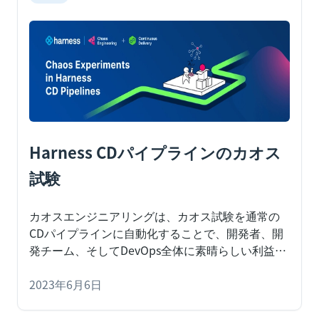
エンドツーエンドのツールを提供します。Jenkins
などの他のCI/CDツールでは、これらのカオス試験
をパイプラインに簡単に追加できます。このブロ
グでは、Harness Chaos EngineeringとJenkinsパ
イプラインの統合方法について説明します。
Harness CDパイプラインのカオス
試験
カオスエンジニアリングは、カオス試験を通常の
CDパイプラインに自動化することで、開発者、開
発チーム、そしてDevOps全体に素晴らしい利益を
もたらします。このブログでは、HarnessのCDパ
イプラインにおけるカオス試験の利点と使用方法
2023年6月6日
について説明します。
Harness CDのパイプライン
にカオス試験を追加するのは簡単で、文字通り数