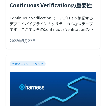
Continuous Verificationの重要性
Continuous Verificationは、デプロイを検証する
デプロイパイプラインのクリティカルなステップ
です。ここではそのContinuous Verificationの重
要性について説明しましょう。
デプロイを担当す
るエンジニアにとって本質的な問いに、「このデ
2023年5月22日
プロイはいつ終わる？」というものがあります。
この問いを掘り下げると、まず「何をデプロイし
ているの？」という反応が続きます。Kubernetes
の世界では、レディネスプローブが完了したとき
カオスエンジニアリング
として線を引く人もいるかもしれません。アプリ
ケーション中心の視点では、トランザクションの
最初のセットが成功したとき、またはトランザク
ションの境界を越えたときかもしれません。特定
のアーキテクチャー的な考え方では、次のデプロ
イが開始されたらこのデプロイは終了、となりま
す。