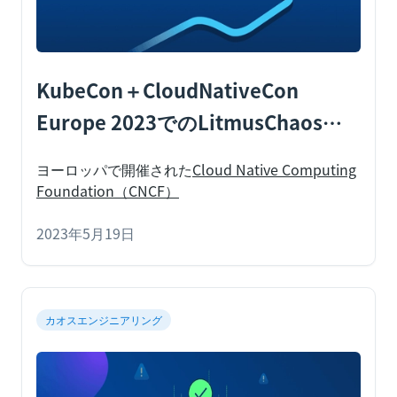
が、継続的レジリエンスと呼ばれる、より現
代的な実装アプローチについて見てみましょ
う。カオスエンジニアリングの基本を理解す
KubeCon＋CloudNativeCon
るには、
Europe 2023でのLitmusChaosハ
イライト
ヨーロッパで開催された
Cloud Native Computing
Foundation（CNCF）
2023年5月19日
カオスエンジニアリング