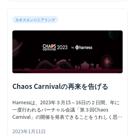
カオスエンジニアリング
Chaos Carnivalの再来を告げる
Harnessは、2023年３月15～16日の２日間、年に
一度行われるバーチャル会議「第３回Chaos
Carnival」の開催を発表できることをうれしく思い
ます。
Harnessは、2023年３月15～16日の２日
間、年に一度行われるバーチャル会議
2023年1月11日