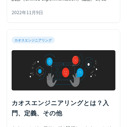
イプラインでのカオスオーケストレーション、定
常文管理などを深堀りしてみましょう。
2022年11月9日
カオスエ
ンジニアリングは、企業が予期せぬダウンタイム
によって受ける経済的・風評的な影響を最小限に
抑えるのに役立ちます。また、開発者は生産現場
でのインシデントの消火活動よりも、ソフトウェ
カオスエンジニアリング
アのデリバリーに集中できます。カオス試験は、
従来の単体テスト、統合テスト、システムテスト
の枠を超え、実際の生産環境におけるランダムな
不具合をより忠実に再現できます。この現実性の
ある環境は、システムがどう動作するかという深
い情報を与え、チーム全体がアプリやインフラの
弱点を理解し、コストのかかるダウンタイムを防
ぐための弾力性を積極的に生み出せるようにしま
す。このブログでは、この製品の主な機能を詳し
カオスエンジニアリングとは？入
く見て、チームが課題を解決するためにどう役立
門、定義、その他
つかを見ていきます。