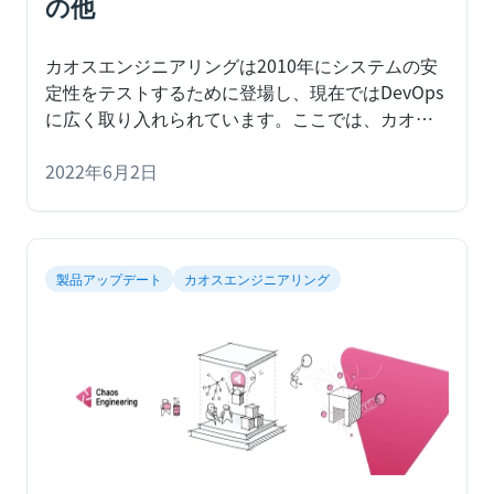
の他
カオスエンジニアリングは2010年にシステムの安
定性をテストするために登場し、現在ではDevOps
に広く取り入れられています。ここでは、カオス
エンジニアリングのメリットについてご紹介しま
す。
2022年6月2日
カオスエンジニアリングは、2010年にNetflix
がシステムの安定性をテストするために登場し、
DevOpsにおけるテストの次の大きな流れとなって
います。NetflixのChaos Monkeyに始まり、
LitmusChaos、Chaos Gorilla、Gremlin、Chaos
製品アップデート
カオスエンジニアリング
Meshなど、さまざまなカオステストツールが発売
されたのです。数多くの組織で、開発者、品質保
証、