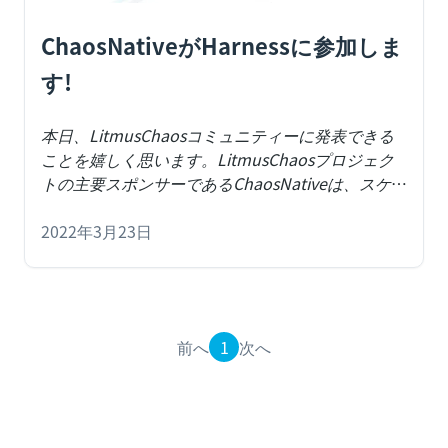
ChaosNativeがHarnessに参加しま
す!
本日、LitmusChaosコミュニティーに発表できる
ことを嬉しく思います。LitmusChaosプロジェク
トの主要スポンサーであるChaosNativeは、スケー
ラブルなカオスエンジニアリングを企業向けに拡
張するためにHarnessに参加します。
2022年3月23日
By Uma
Mukkara
前へ
1
次へ