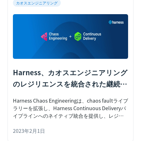
カオスエンジニアリング
Harness、カオスエンジニアリング
のレジリエンスを統合された継続的
デリバリーで強化
Harness Chaos Engineeringは、chaos faultライブ
ラリーを拡張し、Harness Continuous Deliveryパ
イプラインへのネイティブ統合を提供し、レジリ
エンス（回復力）を構築・検証できるようにしま
す。
2023年2月1日
Harness Chaos Engineering（CE）は、