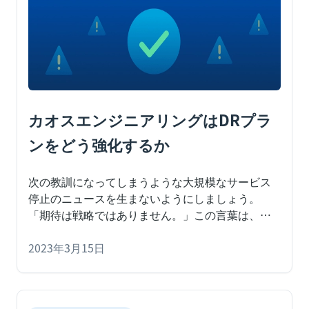
カオスエンジニアリングはDRプラ
ンをどう強化するか
次の教訓になってしまうような大規模なサービス
停止のニュースを生まないようにしましょう。
「期待は戦略ではありません。」この言葉は、カ
オスエンジニアリングの核となる哲学を体現して
います。私たちは、ビジネスがコストのかかるサ
2023年3月15日
ービス停止に見舞われることがないようにと、た
だ座して願っているわけにはいきません。