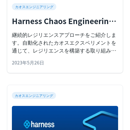
カオスエンジニアリング
Harness Chaos Engineering
による継続的レジリエンスの
継続的レジリエンスアプローチをご紹介しま
実現
す。自動化されたカオスエクスペリメントを
通じて、レジリエンスを構築する取り組みが
ソフトウェア開発ライフサイクルの全ての段
2023年5月26日
階に組み込まれるカオスエンジニアリングを
実践するための最新のアプローチです。
Harness Chaos Engineering（Harness CE）
には、DevOpsでContinuous Resilienceを実
カオスエンジニアリング
現するために必要な全ての構成要素が付属し
ています。
カオスエンジニアリングは、障害
を注入し、システムの定常状態を検証する科
学的手法です。ここではカオスエンジニアリ
ングの概念については詳しく説明しません