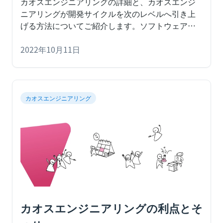
カオスエンジニアリングの詳細と、カオスエンジ
ニアリングが開発サイクルを次のレベルへ引き上
げる方法についてご紹介します。
ソフトウェアや
システムの開発は、イノベーションと未知なるも
のを解決するための訓練です。ソフトウェアやシ
2022年10月11日
ステムは、さまざまな意見やスキルを持つ人間
（多くの場合、複数の人間）によって作られてい
るため、誤りを犯す可能性があります。特にマイ
クロサービスの推進により、テクノロジーはより
カオスエンジニアリング
分散し、より複雑になっています。一人の人間が
システム全体についてエンドツーエンドの知識を
持つことは稀です。
カオスエンジニアリングの利点とそ