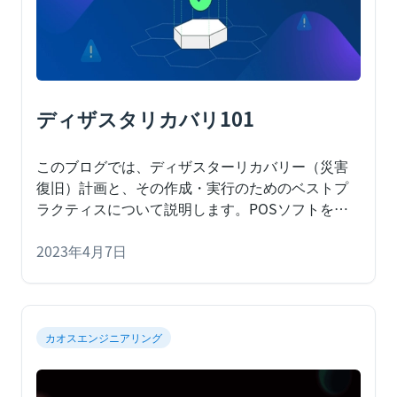
ディザスタリカバリ101
このブログでは、ディザスターリカバリー（災害
復旧）計画と、その作成・実行のためのベストプ
ラクティスについて説明します。
POSソフトを使
う小売業でも、患者の記録を電子的に保存する病
院でも、組織はソフトウェアに依存しています。
2023年4月7日
では、予期せぬダウンタイムや、最悪の場合、デ
ータを失うような大災害が発生した場合はどうす
るのでしょうか？この失われたデータを回復し、
システムを復元し、通常の運用を再開するための
カオスエンジニアリング
計画を立てていますか？ディザスターリカバリー
は、もはやオプションではなく、どの組織にも必