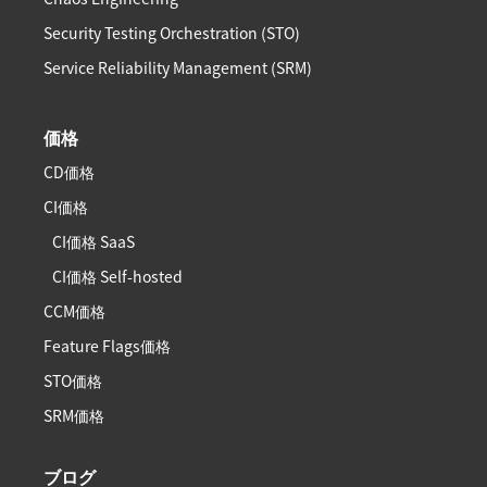
Security Testing Orchestration (STO)
Service Reliability Management (SRM)
価格
CD価格
CI価格
CI価格 SaaS
CI価格 Self-hosted
CCM価格
Feature Flags価格
STO価格
SRM価格
ブログ