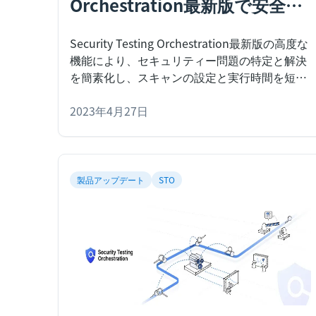
Orchestration最新版で安全な
アプリ提供を加速、開発者とセ
Security Testing Orchestration最新版の高度な
キュリティー担当者の協業を
機能により、セキュリティー問題の特定と解決
改善、時間・コスト・労力を削
を簡素化し、スキャンの設定と実行時間を短縮
し、より優れたガバナンスとポリシー制御を実
減
現します。
2023年4月27日
SAN FRANCISCO、2023年4月24日 - Modern
Software Delivery Platform企業である
製品アップデート
STO