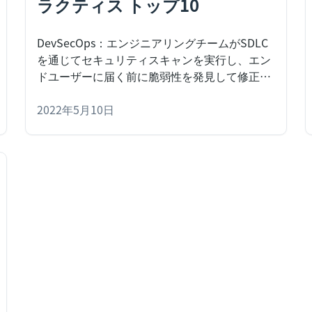
ラクティス トップ10
DevSecOps：エンジニアリングチームがSDLC
を通じてセキュリティスキャンを実行し、エン
ドユーザーに届く前に脆弱性を発見して修正す
る方法論。DevSecOpsのベストプラクティスを
学びましょう。
2022年5月10日