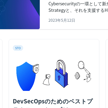
Cybersecurityの一環として新た
Strategyと、それを支援す
す。
サイバーセキュリティー
2023年5月12日
ーセキュリティーに対する政
ります。従来の境界ベースの
十分ではありません。そのため
STO
DevSecOpsのためのベストプ