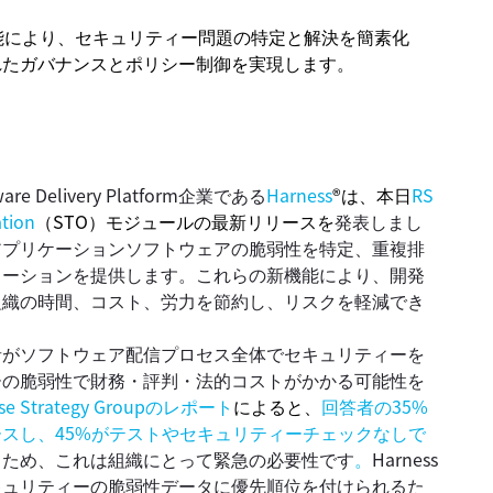
最新版の高度な機能により、セキュリティー問題の特定と解決を簡素化
れたガバナンスとポリシー制御を実現します。
are Delivery Platform企業である
Harness
®は、本日
RS
ation
（STO）モジュールの最新リリースを
発表しまし
アプリケーションソフトウェアの脆弱性を特定、重複排
ューションを提供します。これらの新機能により、開発
組織の時間、コスト、労力を節約し、リスクを軽減でき
開発者がソフトウェア配信プロセス全体でセキュリティーを
ーの脆弱性で財務・評判・法的コストがかかる可能性を
rise Strategy Groupのレポート
によると、
回答者の35%
スし、45%がテストやセキュリティーチェックなしで
る
ため、これは組織にとって緊急の必要性です
。
Harness
キュリティーの脆弱性データに優先順位を付けられるた