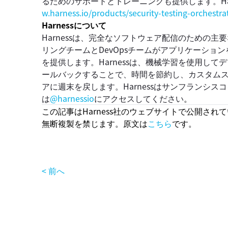
るためのサポートとトレーニングも提供します。Har
w.harness.io/products/security-testing-orchestra
Harnessについて
Harnessは、完全なソフトウェア配信のための
リングチームとDevOpsチームがアプリケーショ
を提供します。Harnessは、機械学習を使用し
ールバックすることで、時間を節約し、カスタム
アに週末を戻します。Harnessはサンフランシ
は
@harnessio
にアクセスしてください
。
この記事はHarness社のウェブサイトで公開されている
無断複製を禁じます。原文は
こちら
です。
< 前へ