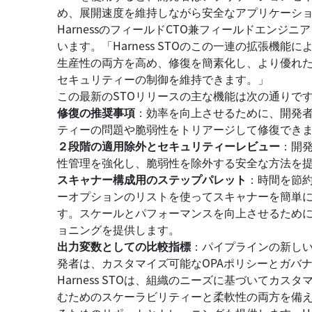
め、展開速度を維持しながら安全なアプリケーシ
HarnessのフィールドCTO兼フィールドエンジニアリ
います。「Harness STOのこの一連の拡張機
生産性の両方を高め、修復を簡素化し、より優れ
セキュリティーの制御を維持できます。」
この最新のSTOリリースの主な機能は次の通りで
修復の推奨事項
：効率を向上させるために、開発
ティーの問題や脆弱性をトリアージして修復でき
２段階の適用除外とセキュリティーレビュー
：開
性管理を強化し、脆弱性を除外する安全な方法を
スキャナー構成用のステップパレット
：時間を節
ーオプションのリストを使ってスキャナーを簡単
す。スケールとパフォーマンスを向上させるため
ョニングを提供します。
出力変数としての比較指標
：パイプラインの新し
発者は、カスタマイズ可能なOPAポリシーとガバ
Harness STOは、組織のニーズに基づいてカ
むためのスケーラビリティーと柔軟性の両方を備えて