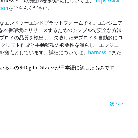
ness STOの最新機能の詳細については、
https://ww
tion
をごらんください。
主要なエンドツーエンドプラットフォームです。エンジニア
ンを本番環境にリリースするためのシンプルで安全な方法
てデプロイの品質を検出し、失敗したデプロイを自動的にロ
スクリプト作成と手動監視の必要性を減らし、エンジニ
スコを拠点としています。詳細については、
harness.io
また
ものをDigital Stacksが日本語に訳したものです。
次へ >