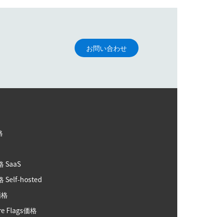
お問い合わせ
格
格
格 SaaS
 Self-hosted
価格
re Flags価格