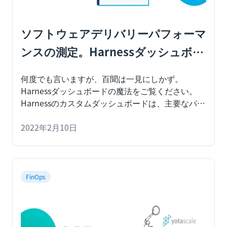
ソフトウェアデリバリーパフォーマ
ンスの測定。Harnessダッシュボー
ドの紹介
何度でも言いますが、百聞は一見にしかず。
Harnessダッシュボードの魔法をご覧ください。
Harnessのカスタムダッシュボードは、主要なパフ
ォーマンス指標の監視、分析、トラブルシューテ
ィング、可視化により、運用に関する情報提供、
2022年2月10日
ボトルネックの特定、ビジネス成果の推進を支援
します。Harnessのカスタムダッシュボードを使用
すると、ソフトウェアデリバリーの速度とパフォ
ーマンスの追跡、ビルドとデプロイの追跡、イン
FinOps
フラストラクチャーのコストの分析をリアルタイ
ムに行うためのセルフサービスダッシュボードの
全機能を体験することができます。