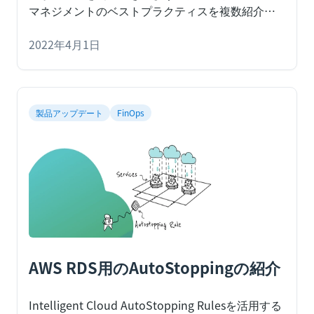
マネジメントのベストプラクティスを複数紹介し
ます。
クラウドコストマネジメントとは、クラウ
ドにかかる費用を効率的に管理するための概念で
2022年4月1日
す。通常、クラウドに関連するコストを把握し、
不要な費目を排除していくことになります。コス
ト管理に近道はありません。適切な計画を立て、
基本的なことを正しく理解し、チームを巻き込ん
製品アップデート
FinOps
で状況の重要性を理解してもらわなければなりま
せん。クラウドのコスト管理は、最近ではクラウ
ドプロバイダーにとって重要なテーマとなってお
り、あらゆるソフトウェア企業にとって新たな要
件となっています。
AWS RDS用のAutoStoppingの紹介
Intelligent Cloud AutoStopping Rulesを活用する