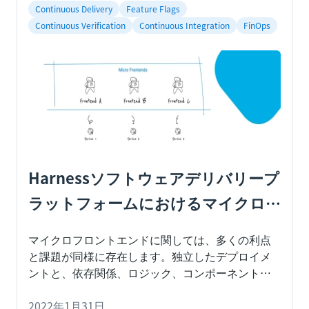
ため、財務チームにとって、さまざまな業務にか
Continuous Delivery
Feature Flags
かるクラウド費用を見積もり、予算を立てるとい
Continuous Verification
Continuous Integration
FinOps
う重要な課題が発生します。Harness Cloud Cost
Management Budgetsでどのようにそれを実現で
きるかを見てみましょう!
Harnessソフトウェアデリバリープ
ラットフォームにおけるマイクロ
フロントエンドアーキテクチャー
マイクロフロントエンドに関しては、多くの利点
と課題が同様に存在します。独立したデプロイメ
ントと、依存関係、ロジック、コンポーネントな
どの共有をどのように解決したかをご覧くださ
い。
2022年1月31日