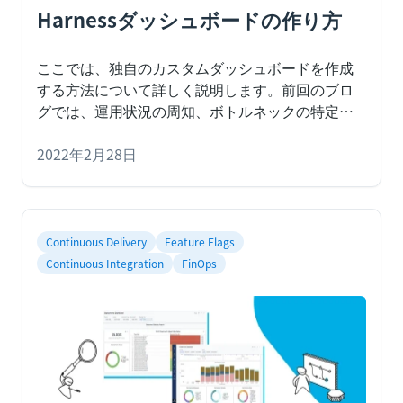
Harnessダッシュボードの作り方
ここでは、独自のカスタムダッシュボードを作成
する方法について詳しく説明します。
前回のブロ
グでは
、運用状況の周知、ボトルネックの特定、
ビジネス成果の推進を支援する新しいカスタムダ
ッシュボードソリューション「Harness
2022年2月28日
Dashboards」を紹介しました。組織全体のチーム
がソフトウェアデリバリーを分析・測定し、当て
推量を排除することを可能にした、Harnessのさま
ざまなモジュールですぐに使えるダッシュボード
Continuous Delivery
Feature Flags
の例をいくつか取り上げました。この記事では、
Continuous Integration
FinOps
ダッシュボードをカスタマイズして、さまざまな
関係者がより集中し、生産性を高められるように
する方法について説明します。