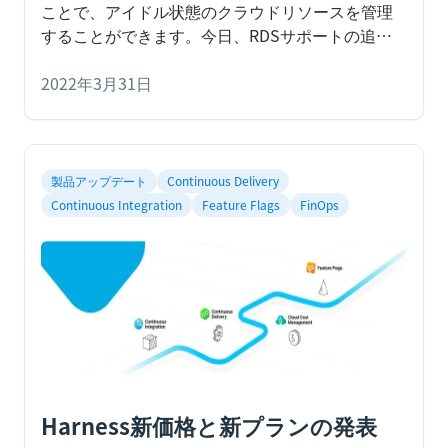
ことで、アイドル状態のクラウドリソースを管理
することができます。今日、RDSサポートの追加
によりAutoStoppingを拡張しました。
アイドル状
態のリソースは、クラウド請求の大きな要因の１
2022年3月31日
つです。EC2インスタンス、Kubernetesワークロ
ード、RDSなどのデータベースなどのコンピュー
ティングリソースは、アクティブに使用されてい
るかどうかに関係なく、稼働している分単位で請
製品アップデート
Continuous Delivery
求されます。つまり、これらのリソースがトラフ
Continuous Integration
Feature Flags
FinOps
ィックに対応していない間は、無駄な支出を増や
しているに過ぎないのです。このような無駄な支
出は、何の付加価値も与えずに運用コストを増加
させ、ビジネスの成長のために資金を投資するこ
とを妨げてしまいます。非本番アカウントは、こ
のようなコストの主な原因となります。このアカ
ウントでは、リソースはほとんどの時間アクティ
ブではなく、開発者がデプロイするかテストする
ときにのみ使用されます。
Harness新価格と新プランの発表