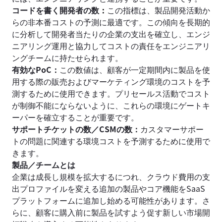
コードを書く開発者の数
：
この指標は、製品開発活動か
らの非本番コストの予測に最適です。この傾向を長期的
に分析して開発者当たりの企業の支出を確立し、エンジ
ニアリング運用と協力してコストの責任をエンジニアリ
ングチームに持たせられます。
有効なPoC：
この数値は、顧客が一定期間内に製品を使
用する際の販売およびマーケティング環境のコストを予
測するために使用できます。プリセールス活動でコスト
が制御不能にならないように、これらの環境にゲートキ
ーパーを確立することが重要です。
サポートチケットの数／CSMの数：
カスタマーサポー
トの問題に関連する環境コストを予測するために使用で
きます。
製品／チームとは
企業は成長し規模を拡大するにつれ、クラウド費用の支
出プロファイルを変える追加の製品やコア機能をSaaS
プラットフォームに追加し始める可能性があります。さ
らに、顧客に購入前に製品を試すよう促す新しい市場開