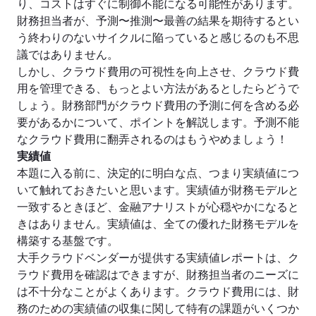
り、コストはすぐに制御不能になる可能性があります。
財務担当者が、予測〜推測〜最善の結果を期待するとい
う終わりのないサイクルに陥っていると感じるのも不思
議ではありません。
しかし、クラウド費用の可視性を向上させ、クラウド費
用を管理できる、もっとよい方法があるとしたらどうで
しょう。財務部門がクラウド費用の予測に何を含める必
要があるかについて、ポイントを解説します。予測不能
なクラウド費用に翻弄されるのはもうやめましょう！
実績値
本題に入る前に、決定的に明白な点、つまり実績値につ
いて触れておきたいと思います。実績値が財務モデルと
一致するときほど、金融アナリストが心穏やかになると
きはありません。実績値は、全ての優れた財務モデルを
構築する基盤です。
大手クラウドベンダーが提供する実績値レポートは、ク
ラウド費用を確認はできますが、財務担当者のニーズに
は不十分なことがよくあります。クラウド費用には、財
務のための実績値の収集に関して特有の課題がいくつか