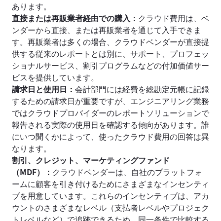
あります。
直接または再販業者経由での購入：
クラウド費用は、ベ
ンダーから直接、または再販業者を通じて入手できま
す。再販業者は多くの場合、クラウドベンダーが直接提
供する従来のレポートとは別に、サポート、プロフェッ
ショナルサービス、割引プログラムなどの付加価値サー
ビスを提供しています。
請求日と使用日
：
会計部門には経費を総勘定元帳に記録
するための請求日が重要ですが、エンジニアリング業務
ではクラウドプロバイダーのレポートソリューションで
報告される実際の使用日を確認する傾向があります。誰
にいつ聞くかによって、使ったクラウド費用の回答は異
なります。
割引、クレジット、マーケティングファンド
（MDF）：
クラウドベンダーは、自社のプラットフォ
ームに顧客を引き付けるためにさまざまなインセンティ
ブを用意しています。これらのインセンティブは、アカ
ウントのさまざまなレベル（支払者レベルやプロジェク
トレベルなど）で追跡できるため、同一条件で比較する