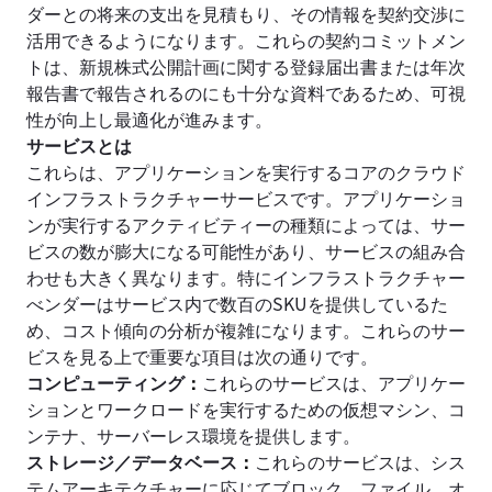
ダーとの将来の支出を見積もり、その情報を契約交渉に
活用できるようになります。これらの契約コミットメン
トは、新規株式公開計画に関する登録届出書または年次
報告書で報告されるのにも十分な資料であるため、可視
性が向上し最適化が進みます。
‍サービスとは
これらは、アプリケーションを実行するコアのクラウド
インフラストラクチャーサービスです。アプリケーショ
ンが実行するアクティビティーの種類によっては、サー
ビスの数が膨大になる可能性があり、サービスの組み合
わせも大きく異なります。特にインフラストラクチャー
べンダーはサービス内で数百のSKUを提供しているた
め、コスト傾向の分析が複雑になります。これらのサー
ビスを見る上で重要な項目は次の通りです。
コンピューティング
：
これらのサービスは、アプリケー
ションとワークロードを実行するための仮想マシン、コ
ンテナ、サーバーレス環境を提供します。
ストレージ／データベース
：
これらのサービスは、シス
テムアーキテクチャーに応じてブロック、ファイル、オ