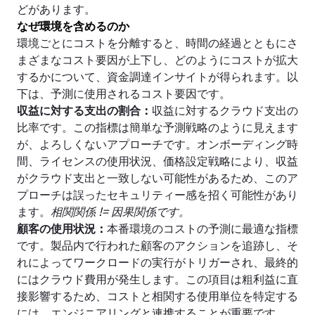
どがあります。
なぜ環境を含めるのか
環境ごとにコストを分離すると、時間の経過とともにさ
まざまなコスト要因が上下し、どのようにコストが拡大
するかについて、資金調達インサイトが得られます。以
下は、予測に使用されるコスト要因です。
収益に対する支出の割合
：
収益に対するクラウド支出の
比率です。この指標は簡単な予測戦略のように見えます
が、よろしくないアプローチです。オンボーディング時
間、ライセンスの使用状況、価格設定戦略により、収益
がクラウド支出と一致しない可能性があるため、このア
プローチは誤ったセキュリティー感を招く可能性があり
ます。
相関関係
!=
因果関係です。
顧客の使用状況
：
本番環境のコストの予測に最適な指標
です。製品内で行われた顧客のアクションを追跡し、そ
れによってワークロードの実行がトリガーされ、最終的
にはクラウド費用が発生します。この項目は粗利益に直
接影響するため、コストと相関する使用単位を特定する
には、エンジニアリングと連携することが重要です。