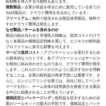
拓戦略を導入する可能性もあります。
複数製品：
企業が収益を得るために販売している全ての
SaaS製品が、クラウド費用を生み出しています。
フリーミアム：
無料で提供される限定使用製品。無料で
すがクラウド費用は発生します。
なぜ製品／チームを含めるのか
製品の組み合わせと市場投入戦略は、提供コストだけで
なく各製品の価格設定戦略を通じて、ビジネスの粗利益
プロファイルに多大な影響を与えます。
サービス提供コスト
：
アプリケーションを実行するため
の基本的なコストです。各アプリケーションはサービス
を独自に組み合わせたものであり、クラウド費用が発生
します。これらのコストがどのように拡大するかを理解
することは、企業の粗利益の将来予想には重要です。さ
らに、エンジニアリング企業では、自社に対してベンチ
マークを行い、チーム全体の説明責任を推進できる製品
を中心に組織されることが増えています。
価格設定とパッケージング
：
粗利益を拡大するための企
業のツールキットの最大の手段です。価格設定とパッケ