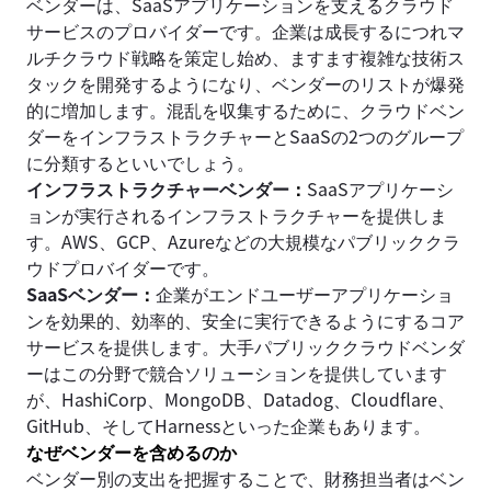
ベンダーは、SaaSアプリケーションを支えるクラウド
サービスのプロバイダーです。企業は成長するにつれマ
ルチクラウド戦略を策定し始め、ますます複雑な技術ス
タックを開発するようになり、ベンダーのリストが爆発
的に増加します。混乱を収集するために、クラウドベン
ダーをインフラストラクチャーとSaaSの2つのグループ
に分類するといいでしょう。
インフラストラクチャーベンダー
：
SaaSアプリケーシ
ョンが実行されるインフラストラクチャーを提供しま
す。AWS、GCP、Azureなどの大規模なパブリッククラ
ウドプロバイダーです。
SaaSベンダー
：
企業がエンドユーザーアプリケーショ
ンを効果的、効率的、安全に実行できるようにするコア
サービスを提供します。大手パブリッククラウドベンダ
ーはこの分野で競合ソリューションを提供しています
が、HashiCorp、MongoDB、Datadog、Cloudflare、
GitHub、そしてHarnessといった企業もあります。
なぜベンダーを含めるのか
ベンダー別の支出を把握することで、財務担当者はベン