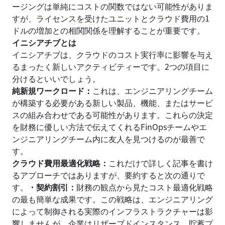
ージングは単純にコストの関数ではない可能性がありま
すが、ライセンスを受けたユニットとクラウド費用の1
ドルの増加との相関関係を理解することが重要です。
イニシアチブとは
イニシアチブは、クラウドのコスト実行率に影響を与え
るまったく新しいアクティビティーです。2つの項目に
分けるといいでしょう。
純新規ワークロード
：
これは、エンジニアリングチーム
が構築する必要がある新しい製品、機能、またはサービ
スの組み合わせである可能性があります。これらの決定
を財務に優しい方法で伝えてくれるFinOpsチームやエ
ンジニアリングチーム内に友人を見つけるのが最善で
す。
クラウド費用最適化戦略：
これだけで詳しく記事を書け
るアプローチではありますが、要約すると次の通りで
す。
・契約割引：
財務の観点から見たコスト最適化戦略
の最も簡単な成果です。この戦略は、エンジニアリング
によって制御される実際のインフラストラクチャーは影
響しませんが、企業はリザーブドインスタンス、貯蓄プ