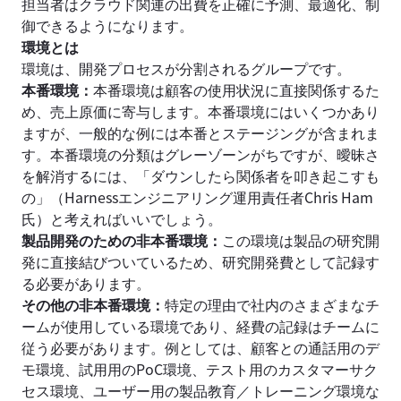
担当者はクラウド関連の出費を正確に予測、最適化、制
御できるようになります。
環境とは
環境は、開発プロセスが分割されるグループです。
本番環境：
本番環境は顧客の使用状況に直接関係するた
め、売上原価に寄与します。本番環境にはいくつかあり
ますが、一般的な例には本番とステージングが含まれま
す。本番環境の分類はグレーゾーンがちですが、曖昧さ
を解消するには、「ダウンしたら関係者を叩き起こすも
の」（Harnessエンジニアリング運用責任者Chris Ham
氏）と考えればいいでしょう。
製品開発のための非本番環境：
この環境は製品の研究開
発に直接結びついているため、研究開発費として記録す
る必要があります。
その他の非本番環境：
特定の理由で社内のさまざまなチ
ームが使用している環境であり、経費の記録はチームに
従う必要があります。例としては、顧客との通話用のデ
モ環境、試用用のPoC環境、テスト用のカスタマーサク
セス環境、ユーザー用の製品教育／トレーニング環境な