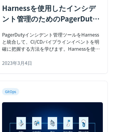
Harnessを使用したインシデ
ント管理のためのPagerDuty
通知の設定
PagerDutyインシデント管理ツールをHarness
と統合して、CI/CDパイプラインイベントを明
確に把握する方法を学びます。
Harnessを使用
したインシデント管理のためのPagerDuty通知
の設定
2023年3月4日
GitOps