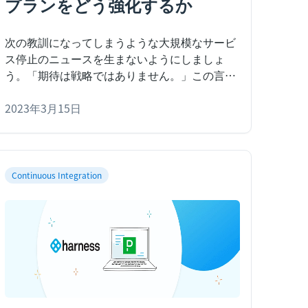
プランをどう強化するか
次の教訓になってしまうような大規模なサービ
ス停止のニュースを生まないようにしましょ
う。
「期待は戦略ではありません。」この言葉
は、カオスエンジニアリングの核となる哲学を
体現しています。私たちは、ビジネスがコスト
2023年3月15日
のかかるサービス停止に見舞われることがない
ようにと、ただ座して願っているわけにはいき
ません。
Continuous Integration