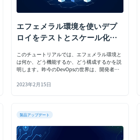
エフェメラル環境を使いデプ
ロイをテストとスケール化を
する
このチュートリアルでは、エフェメラル環境と
は何か、どう機能するか、どう構成するかを説
明します。
昨今のDevOpsの世界は、開発者の
経験と生産性を中心とする、刺激的で新しいア
プローチとツールによって彩られています。手
2023年2月15日
動のテストとデプロイが完了するまでに、数日
かかっていた時代は終わりました。上記のよう
な新しいツールは、ソフトウェア開発パイプラ
インを自動化・合理化します。通常、アプリケ
製品アップデート
ーションが作成されるたびに、さまざまなフレ
ームワークを通じてコードをテストする継続的
インテグレーション（CI）ツールやプラットフ