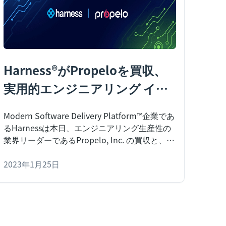
Harness®がPropeloを買収、
実用的エンジニアリング イン
サイトを受賞歴のあるソフト
Modern Software Delivery Platform™企業であ
ウェア デリバリー プラットフ
るHarnessは本日、エンジニアリング生産性の
ォームにもたらす
業界リーダーであるPropelo, Inc. の買収と、
Harness Software Engineering Insights™モジ
ュールの一般提供を発表しました。
2023年1月25日