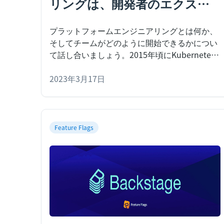
リングは、開発者のエクスペ
リエンスと効率化の次なるス
プラットフォームエンジニアリングとは何か、
テップ
そしてチームがどのように開始できるかについ
て話し合いましょう。
2015年頃にKubernetes
が普及すると、開発者のエクスペリエンスは悪
化し始めました。Kubernetesが広く使用される
2023年3月17日
前は、開発者はコードを記述し、それをサイト
信頼性エンジニア
Feature Flags