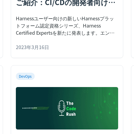
ご紹介：CI/CDの開発者向け認
定資格
Harnessユーザー向けの新しいHarnessプラッ
トフォーム認定資格シリーズ、Harness
Certified Expertsを新たに発表します。
エンジ
ニアにとって、スキルを磨き続けることは永遠
の課題です。最新の環境でソフトウェアを提供
2023年3月16日
するには、ソースからデプロイまで、特に開発
者が使用するツールに無数のスキルが必要で
す。本日、新しいHarnessプラットフォーム認
定資格シリーズ、
DevOps