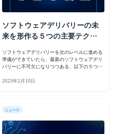
ソフトウェアデリバリーの未
来を形作る５つの主要テクノ
ロジー
ソフトウェアデリバリーを次のレベルに進める
準備ができていたら、最新のソフトウェアデリ
バリーに不可欠になりつつある、以下の５つの
主要コンセプトをご検討ください。
ソフトウェ
アデリバリーの改善とは、継続的に改善を続け
2023年2月10日
る果てしない旅です。ソフトウェアデリバリー
を支えるテクノロジーは、プロセスをより速
く、簡単に、効率的にするために急速に進化し
ています。ソフトウェアデリバリーを次のレベ
ニュース
ルに進める準備ができていたら、最新のソフト
ウェアデリバリーに不可欠になりつつある、以
下の５つの主要コンセプトをご検討ください。