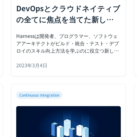
DevOpsとクラウドネイティブ
の全てに焦点を当てた新しい
番組、「The Code Rush」の紹
Harnessは開発者、プログラマー、ソフトウェ
介
アアーキテクトがビルド・統合・テスト・デプ
ロイのスキル向上方法を学ぶのに役立つ新しい
番組、「The Code Rush」を発表します。
Harnessは開発者、プログラマー、ソフトウェ
2023年3月4日
アアーキテクトがビルド・統合・テスト・デプ
ロイのスキル向上方法を学ぶのに役立つ新しい
番組、「The Code Rush」を発表することをう
れしく思います。２カ月に一度、業界リーダー
Continuous Integration
とのQ&Aを中心とした新しいエピソードを主催
し、DevOpsにおけるAI/ML、DevOpsにおける
CI/CDなど、DevOpsとクラウドネイティブ技術
の現在のトレンドに焦点を当て、ハンズオンチ
ュートリアルと共にお届けします。