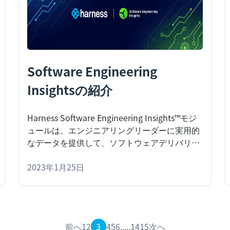
ォームに入力されます。テストに合格すると、
コードがデプロイされます。
Software Engineering
Insightsの紹介
Harness Software Engineering Insights™モジ
ュールは、エンジニアリングリーダーに実用的
なデータを提供して、ソフトウェアデリバリー
プロセスを測定・最適化し、開発者エクスペリ
エンスを向上します。
2023年1月25日
本日、Harnessソフトウ
ェア配信プラットフォームの新しいモジュール
を発表します。これは、エンジニアリングリー
ダーがデータ主導の意思決定を行い、エンジニ
アリングの生産性、効率、調整、計画、実行を
前へ
1
2
3
4
5
6
.....
14
15
次へ
向上するのに役立ちます。