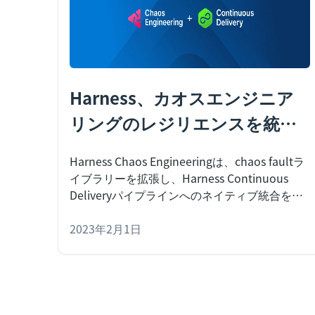
Harness、カオスエンジニア
リングのレジリエンスを統合
された継続的デリバリーで強
Harness Chaos Engineeringは、chaos faultラ
化
イブラリーを拡張し、Harness Continuous
Deliveryパイプラインへのネイティブ統合を提
供し、レジリエンス（回復力）を構築・検証で
きるようにします。
2023年2月1日
Harness Chaos
Engineering（CE）は、