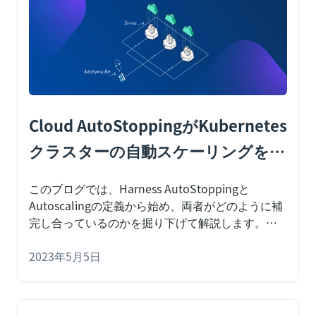
Cloud AutoStoppingがKubernetes
クラスターの自動スケーリングを補
完してコストを節約する
このブログでは、Harness AutoStoppingと
Autoscalingの定義から始め、両者がどのように補
完し合っているのかを掘り下げて解説します。
企
業がクラウドの使用を拡大するにつれて、クラウ
ドコストの管理が不可欠になります。Harness
2023年5月5日