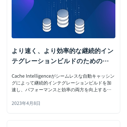
より速く、より効率的な継続的イン
テグレーションビルドのための
Cache Intelligenceの導入
Cache Intelligenceがシームレスな自動キャッシン
グによって継続的インテグレーションビルドを加
速し、パフォーマンスと効率の両方を向上する方
法についてご紹介します。
この度、継続的インテ
グレーション（CI）パイプラインにおけるキャッ
2023年4月8日
シュの実装プロセスを簡素化し、既知の依存関係
を自動的にキャッシュおよび復元する