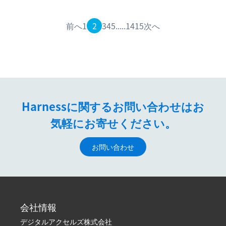
るのでしょうか？この失われたデータを回復し、
システムを復元し、通常の運用を再開するための
前へ
1
2
3
4
5
.....
14
15
次へ
計画を立てていますか？ディザスターリカバリー
は、もはやオプションではなく、どの組織にも必
要不可欠なものです。
Harnessに関するお問い合わせはお
気軽にお寄せください。
お問い合わせ
会社情報
デジタルアクセルズ株式会社