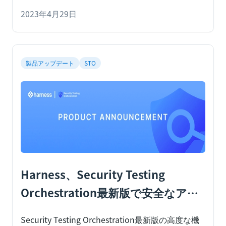
す。
ここでは、開発者向けポータルを導入・構築
する際に企業が直面する一般的な課題を紹介し、
2023年4月29日
これから導入を検討する際の判断材料をご提供し
ます。
製品アップデート
STO
Harness、Security Testing
Orchestration最新版で安全なアプ
リ提供を加速、開発者とセキュリテ
Security Testing Orchestration最新版の高度な機