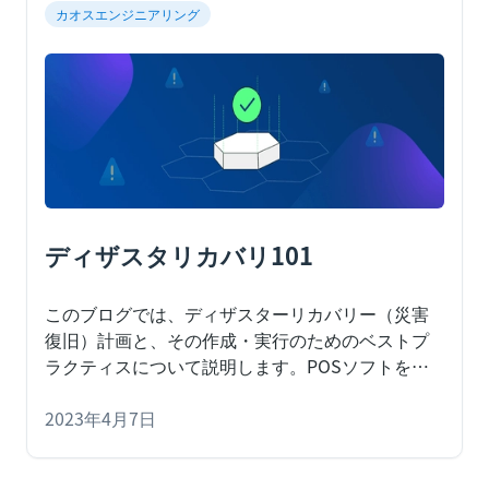
カオスエンジニアリング
ディザスタリカバリ101
このブログでは、ディザスターリカバリー（災害
復旧）計画と、その作成・実行のためのベストプ
ラクティスについて説明します。
POSソフトを使
う小売業でも、患者の記録を電子的に保存する病
院でも、組織はソフトウェアに依存しています。
2023年4月7日
では、予期せぬダウンタイムや、最悪の場合、デ
ータを失うような大災害が発生した場合はどうす