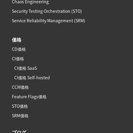
Chaos Engineering
Security Testing Orchestration (STO)
Service Reliability Management (SRM)
価格
CD価格
CI価格
CI価格 SaaS
CI価格 Self-hosted
CCM価格
Feature Flags価格
STO価格
SRM価格
ブログ