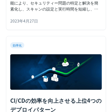
ィー担当者の協業を改善、時間・コ
能により、セキュリティー問題の特定と解決を簡
素化し、スキャンの設定と実行時間を短縮し、よ
スト・労力を削減
り優れたガバナンスとポリシー制御を実現しま
す。
2023年4月27日
SAN FRANCISCO、2023年4月24日 - Modern
Software Delivery Platform企業である
効率化
CI/CDの効率を向上させる上位4つの
デプロイパターン