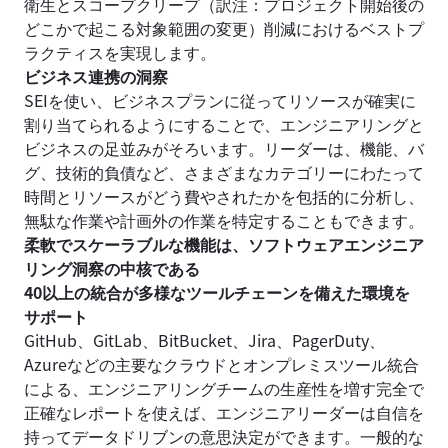
衛生とスコープクリープ（訳注：プロジェクト開始後の
どこかで起こる対象範囲の変更）削減におけるベストプ
ラクティスを実現します。
ビジネス連携の洞察
SEIを使い、ビジネスプランに従ってリソースが確実に
割り当てられるようにすることで、エンジニアリングと
ビジネスの足並みがそろいます。リーダーは、機能、バ
グ、技術的負債など、さまざまなカテゴリーにわたって
時間とリソースがどう費やされたかを包括的に分析し、
無駄な作業や計画外の作業を特定することもできます。
柔軟でスケーラブルな機能は、ソフトウェアエンジニア
リング洞察の中核である
40以上の統合が多様なツールチェーンを備えた環境を
サポート
GitHub、GitLab、BitBucket、Jira、PagerDuty、
Azureなどの主要なクラウドとオンプレミスツール統合
による、エンジニアリングチームの生産性を増す完全で
正確なレポートを使えば、エンジニアリーダーは自信を
持ってデータドリブンの意思決定ができます。一般的な