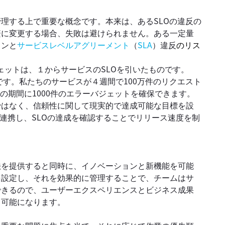
理する上で重要な概念です。本来は、あるSLOの違反の
繁に変更する場合、失敗は避けられません。ある一定量
ョンと
サービスレベルアグリーメント
（
SLA
）違反
のリス
バジェットは、１からサービスのSLOを引いたものです。
1％です。私たちのサービスが４週間で100万件のリクエスト
その期間に1000件のエラーバジェットを確保できます。
ではなく、信頼性に関して現実的で達成可能な目標を設
が連携し、SLOの達成を確認することでリリース速度を制
法を提供すると同時に、イノベーションと新機能を可能
を設定し、それを効果的に管理することで、チームはサ
できるので、ユーザーエクスペリエンスとビジネス成果
も可能になります。