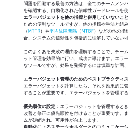
問題を回避する最善の方法は、全てのチームメン
を確認する、自動化された信頼性ガードレールを
エラーバジェットを他の指標と併用していないこ
ための便利なツールですが、他の指標や手法と組
（
MTTR
）や
平均故障間隔
（
MTBF
）などの他の指
合、システムの信頼性を包括的に理解していない
このよくある失敗の理由を理解することで、チー
ット管理を効果的に行い、成功に導けます。エラ
なツールですが、効果を発揮するには慎重な計画
エラーバジェット管理のためのベストプラクティ
エラーバジェットを計算したら、それを効果的に
することが重要です。エラーバジェットを管理す
優先順位の設定
：エラーバジェットを管理すると
改善と修正に優先順位を付けることが重要です。
ムが短縮され、可用性が向上します。
自動化によるステークホルダーとのコミュニケー