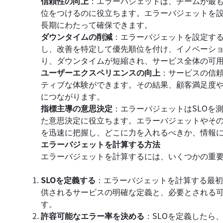
信頼性の向上
：エラーバジェットは、チームが最
位をつけるのに役立ちます。エラーバジェットを
長期にわたって確保できます。
ダウンタイムの削減
：エラーバジェットを設定す
し、改善を特定して優先順位を付け、イノベーシ
り、ダウンタイムが短縮され、サービス全体の可
ユーザーエクスペリエンスの向上
：サービスの信
ティブな体験ができます。その結果、顧客満足度
につながります。
指標主導の意思決定
：エラーバジェットはSLOを
た意思決定に役立ちます。エラーバジェットやそ
を迅速に把握し、どこに力を入れるべきか、情報
エラーバジェットを計算する方法
エラーバジェットを計算するには、いくつかの重
SLOを定義する
：エラーバジェットを計算する最初
供されるサービスの明確な定義と、必要とされる
す。
許容可能なエラー率を決める
：SLOを定義したら