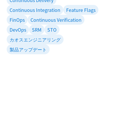
Continuous Delivery
Continuous Integration
Feature Flags
FinOps
Continuous Verification
DevOps
SRM
STO
カオスエンジニアリング
製品アップデート