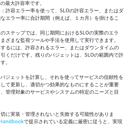
ムの最大許容率です。
る
：許容エラー率を使って、SLOの許容エラー、またはダ
能なエラー率に合計期間（例えば、１カ月）を掛けるこ
次のステップでは、同じ期間におけるSLOの実際のエラ
さまざまな監視ツールや手法を使用して実行できます。
算するには、許容されるエラー、またはダウンタイムの
引くだけです。残りのバジェットは、SLOの範囲内で許
ます。
ーバジェットを計算し、それを使ってサービスの信頼性を
直して更新し、適切かつ効果的なものにすることが重要
し、管理対象のサービスやシステムの特定のニーズと目
適切に実装・管理されないと失敗する可能性がありま
 Handbook
で提示されている定義に厳密に従うと、実現