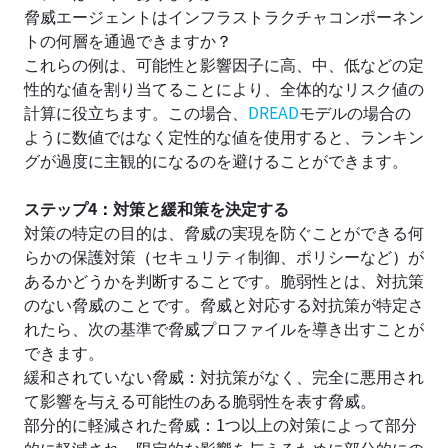
脅威エージェントはインフラストラクチャコンポーネン
トの何層を通過できますか
？
これらの例は、可能性と影響因子に高、中、低などの定
性的な値を割り当てることにより、全体的なリスク値の
計算に役立ちます。この場合、
DREAD
モデルの場合の
ように数値ではなく定性的な値を使用すると、ランキン
グが過度に主観的になるのを避けることができます。
ステップ4
：
対策と緩和策を決定する
対策の特定の目的は、脅威の実現を防ぐことができる何
らかの保護対策
（
セキュリティ制御、ポリシーなど
）
が
あるかどうかを判断することです。脆弱性とは、対抗策
のない脅威のことです。脅威と対応する対抗策が特定さ
れたら、次の基準で脅威プロファイルを導き出すことが
できます。
緩和されていない脅威
：
対抗策がなく、完全に悪用され
て影響を与える可能性のある脆弱性を表す脅威。
部分的に軽減された脅威
：
1つ以上の対策によって部分
的に軽減され、限定的な影響を与えるために部分的にの