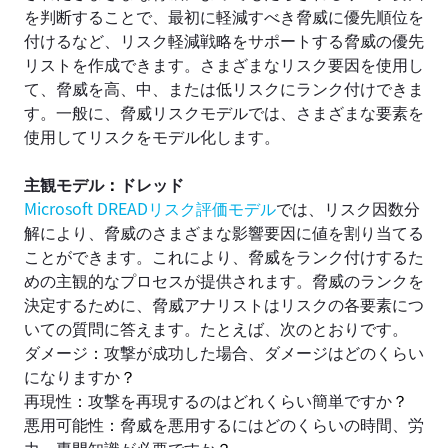
を判断することで、最初に軽減すべき脅威に優先順位を
付けるなど、リスク軽減戦略をサポートする脅威の優先
リストを作成できます。さまざまなリスク要因を使用し
て、脅威を高、中、または低リスクにランク付けできま
す。一般に、脅威リスクモデルでは、さまざまな要素を
使用してリスクをモデル化します。
主観モデル
：
ドレッド
Microsoft DREADリスク評価モデル
では、リスク因数分
解により、脅威のさまざまな影響要因に値を割り当てる
ことができます。これにより、脅威をランク付けするた
めの主観的なプロセスが提供されます。脅威のランクを
決定するために、脅威アナリストはリスクの各要素につ
いての質問に答えます。たとえば、次のとおりです。
ダメージ
：
攻撃が成功した場合、ダメージはどのくらい
になりますか
？
再現性
：
攻撃を再現するのはどれくらい簡単ですか
？
悪用可能性
：
脅威を悪用するにはどのくらいの時間、労
力、専門知識が必要ですか
？