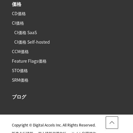
価格
CD価格
CI価格
CI価格 SaaS
CI価格 Self-hosted
CCM価格
Feature Flags価格
STO価格
SRM価格
ブログ
Copyright © Digital Accels Inc. All Rights Reserved.