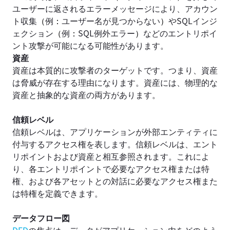
ユーザーに返されるエラーメッセージにより、アカウン
ト収集
（
例
：
ユーザー名が見つからない
）
やSQLインジ
ェクション
（
例
：
SQL例外エラー
）
などのエントリポイ
ント攻撃が可能になる可能性があります。
資産
資産は本質的に攻撃者のターゲットです。つまり、資産
は脅威が存在する理由になります。資産には、物理​​的な
資産と抽象的な資産の両方があります。
信頼レベル
信頼レベルは、アプリケーションが外部エンティティに
付与するアクセス権を表します。信頼レベルは、エント
リポイントおよび資産と相互参照されます。これによ
り、各エントリポイントで必要なアクセス権または特
権、および各アセットとの対話に必要なアクセス権また
は特権を定義できます。
データフロー図
DFD
の焦点は、データがアプリケーション内をどのよう