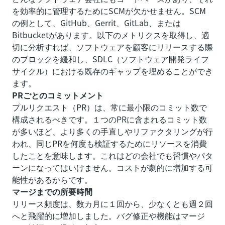
を効率的に管理するためにSCMが欠かせません。SCM
の例として、GitHub、Gerrit、GitLab、または
Bitbucketがあります。以下のメトリクスを取得し、適
切に分析すれば、ソフトウェアを顧客にリリースする際
のブロックを緩和し、SDLC（ソフトウェア開発ライフ
サイクル）における既存のギャップを埋めることができ
ます。
PRごとのコミットメント
プルリクエスト（PR）は、常に最小限のコミット数で
構成されるべきです。１つのPRに含まれるコミット数
が多いほど、より多くの手直しやリファクタリングが行
われ、同じPRを何度も検証するためにリソースを消費
したことを意味します。これはどの会社でも習慣やパタ
ーンになってはいけません。コストが劇的に増加する可
能性があるからです。
マージまでの所要時間
リリース頻度は、数カ月に１回から、少なくとも週２回
へと飛躍的に増加しました。バグ修正や機能はマージ