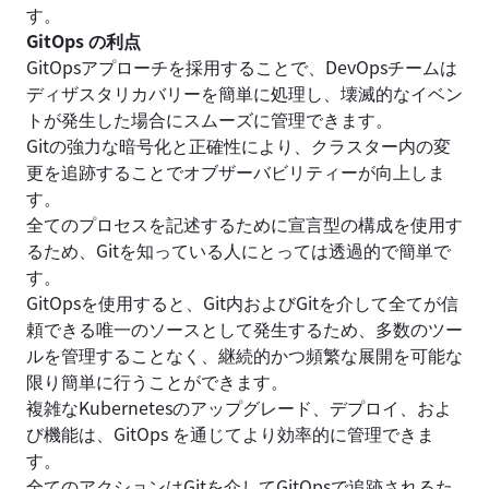
す。
GitOps の利点
GitOpsアプローチを採用することで、DevOpsチームは
ディザスタリカバリーを簡単に処理し、壊滅的なイベン
トが発生した場合にスムーズに管理できます。
Gitの強力な暗号化と正確性により、クラスター内の変
更を追跡することでオブザーバビリティーが向上しま
す。
全てのプロセスを記述するために宣言型の構成を使用す
るため、Gitを知っている人にとっては透過的で簡単で
す。
GitOpsを使用すると、Git内およびGitを介して全てが信
頼できる唯一のソースとして発生するため、多数のツー
ルを管理することなく、継続的かつ頻繁な展開を可能な
限り簡単に行うことができます。
複雑なKubernetesのアップグレード、デプロイ、およ
び機能は、GitOps を通じてより効率的に管理できま
す。
全てのアクションはGitを介してGitOpsで追跡されるた