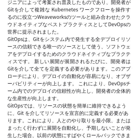
ジニアによって考案され普及したものであり、開発者が
Gitを介して複雑な Kubernetes ワークフローを操作す
るのに役立つWeaveworksのツールと組み合わせたクラ
ウドネイティブなベストプラクティスとしてDevOpsの
世界に提示されました。
GitOpsは、Gitをシステム内で発生する全デプロイリソ
ースの信頼できる唯一のソースとして使う、ソフトウェ
アをデプロイするためのクラウドネイティブなプラクテ
ィスです。 新しい展開が展開されるたびに、開発者は
Gitを介して全てを定義する必要があります。このアプ
ローチにより、デプロイの自動化が容易になり、オブザ
ーバビリティーが向上します。 これにより、DevOpsチ
ーム内でのデプロイの信頼性が向上し、開発者の全体的
な生産性が向上します。
GitOpsでは、リソースの状態を簡単に維持できるよう
に、Git を介してリソースを宣言的に定義する必要があ
ります。これにより、人とのやり取りを最小限、または
まったく行わずに展開を自動化し、予期しないことが発
生した場合、以前の状態にすばやくロールバックできま