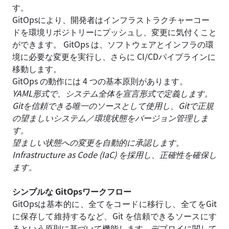
す。
GitOpsにより、開発者はインフラストラクチャーコー
ドを環境リポジトリーにプッシュし、変更に気付くこと
ができます。 GitOps は、ソフトウェアとインフラの環
境に必要な変更を実行し、さらに CI/CDパイプラインに
移動します。
GitOps の動作には 4 つの基本原則があります。
YAML形式で、システム全体を宣言形式で定義します。
Gitを信頼できる唯一のソースとして使用し、Gitで正規
の望ましいシステム／環境状態をバージョン管理しま
す。
望ましい状態への変更を自動的に承認します。
Infrastructure as Code (IaC) を採用し、正確性を確保し
ます。
シンプルな GitOpsワークフロー
GitOpsは基本的に、全てをコードに移行し、全てをGit
に保存して維持するなど、Git を信頼できるソースにす
るという原則に基づいて機能します。デプロイに関して