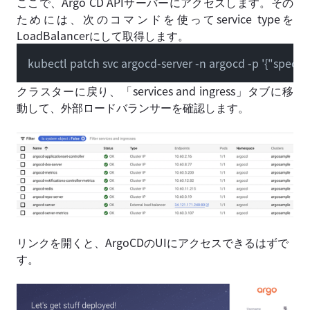
ここで、Argo CD APIサーバーにアクセスします。その
ためには、次のコマンドを使ってservice typeを
LoadBalancerにして取得します。
kubectl patch svc argocd-server -n argocd -p '{"spec":
クラスターに戻り、「services and ingress」タブに移
動して、外部ロードバランサーを確認します。
リンクを開くと、ArgoCDのUIにアクセスできるはずで
す。