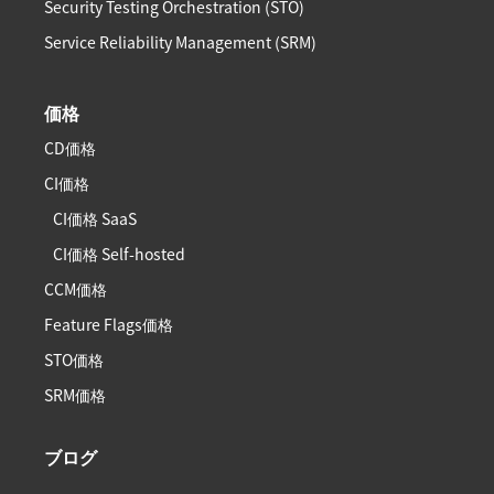
Security Testing Orchestration (STO)
Service Reliability Management (SRM)
価格
CD価格
CI価格
CI価格 SaaS
CI価格 Self-hosted
CCM価格
Feature Flags価格
STO価格
SRM価格
ブログ