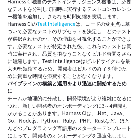
Harness CI独自のテストインテリジェンス機能は、必要
なテストを分割して同時に実行するテストコンカレンシ
ー機能を追加し、さらなる時間短縮を実現します。
Harness CIの
Test Intelligence
は、コードの変更点に基
づいて必要なテストのサブセットを決定し、どのテスト
が選択されたのか、その理由を可視化することができま
す。必要なテストが特定された後、これらのテストは同
時に実行され、品質を損なうことなくビルド時間をさら
に短縮します。Test Intelligenceはビルドサイクルを最
大90%短縮するため、開発者はビルドの終了を待つた
めに貴重な時間を浪費することがなくなります。
パイプラインの構築と運用をより迅速に開始するため
に
チームが地理的に分散し、開発環境がより複雑になるに
つれ、新しい開発者のオンボーディングに3～4週間も
かかることがあります。Harness CIは、.Net、Java、
Go、Node.js、Python、Ruby、PHP、Rustなど、ほと
んどのプログラミング言語用のスターターテンプレート
によって、開発者のオンボーディングを迅速化しまし