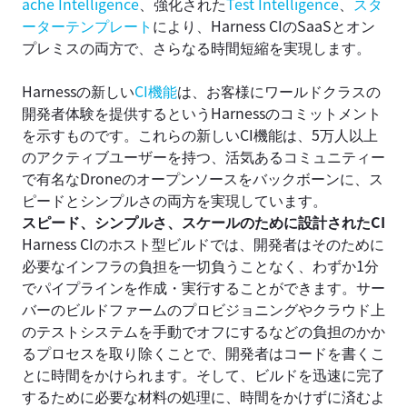
ache Intelligence
、強化された
Test Intelligence
、
スタ
ーターテンプレート
により、Harness CIのSaaSとオン
プレミスの両方で、さらなる時間短縮を実現します。
Harnessの新しい
CI機能
は、お客様にワールドクラスの
開発者体験を提供するというHarnessのコミットメント
を示すものです。これらの新しいCI機能は、5万人以上
のアクティブユーザーを持つ、活気あるコミュニティー
で有名なDroneのオープンソースをバックボーンに、ス
ピードとシンプルさの両方を実現しています。
スピード、シンプルさ、スケールのために設計されたCI
Harness CIのホスト型ビルドでは、開発者はそのために
必要なインフラの負担を一切負うことなく、わずか1分
でパイプラインを作成・実行することができます。サー
バーのビルドファームのプロビジョニングやクラウド上
のテストシステムを手動でオフにするなどの負担のかか
るプロセスを取り除くことで、開発者はコードを書くこ
とに時間をかけられます。そして、ビルドを迅速に完了
するために必要な材料の処理に、時間をかけずに済むよ