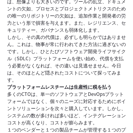
は、想像よりも大きいのです。ツールの乱立、ドキュメ
ントの欠如、プロセスとプロジェクトメトリクスのため
の唯一のリポジトリーの欠如は、追加作業と開発者の労
力という形で損害を与えます。また、レジリエンス、セ
キュリティー、ガバナンスも弱体化します。
しかし、その真の代償は、必ずしも明らかではありませ
ん。これは、物事が常に行われてきた方法に過ぎないの
です。しかし、ひとたびソフトウェア開発ライフサイク
ル（SDLC）プラットフォームを使い始め、代償を支払
う必要がなくなれば、その違いは見逃せません。今日
は、そのほとんど隠されたコストについて探ってみま
す。
プラットフォームレスチームは生産性に税を払う
多くのCTOは、単一のソフトウェアとDevOpsプラット
フォームではなく、個々のニーズに対応するためにポイ
ントソリューションを次々と購入しています。しかし、
システムの数が多ければ多いほど、インテグレーション
コストが高くなり、コストが膨らみます。
１つのベンダーと１つの製品チームが管理する１つのプ