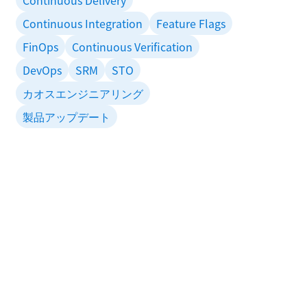
Continuous Delivery
Continuous Integration
Feature Flags
FinOps
Continuous Verification
DevOps
SRM
STO
カオスエンジニアリング
製品アップデート