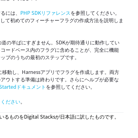
するには、
PHP SDKリファレンス
を参照してください。
そして初めてのフィーチャーフラグの作成方法を説明しま
への道の半ばにすぎません。SDKが期待通りに動作してい
をコードベース内のフラグに含めることが、完全に機能
テップのうちの最初のステップです。
に移動し、Harnessアプリでフラグを作成します。両方
ルアウトする準備は終わりです。さらにヘルプが必要な
g Startedドキュメント
を参照してください。
てください
。
ものをDigital Stacksが日本語に訳したものです。