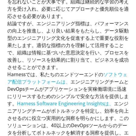
を忘れないことが大事です。組織は継続的な学習の考え
方を受け入れ、必要に応じてアプローチと優先順位を適
応させる必要があります。
結論ですが、エンジニアリング指標は、パフォーマンス
の向上を推進し、より良い結果をもたらし、データ駆動
型のエンジニアリング文化を促進する上で重要な役割を
果たします。適切な指標の力を理解して活用すること
で、組織は情報に基づいた意思決定を行い、プロセスを
改善し、リソースを効果的に割り当て、ビジネスを成功
させることができます。
Harnessでは、私たちのエンドツーエンドの
ソフトウェ
ア配信プラットフォームは、
エンジニアリングチームと
DevOpsチームがアプリケーションを実稼働環境に迅速
にリリースするためのシンプルで安全な方法を提供しま
す。
Harness Software Engineering Insightsは、
エンジ
ニアリングチームがボトルネックを特定し、効率を向上
させるのに役立つ実用的な洞察を明らかにします。この
ソリューションは、40以上のDevOpsツールからのデー
タを分析してボトルネックを解消する洞察を提供し、エ