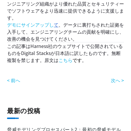
ンジニアリング組織がより優れた品質とセキュリティー
でソフトウェアをより迅速に提供できるように支援しま
す。
デモにサインアップし
て
、
データに裏打ちされた証拠を
入手して、エンジニアリングチームの貢献を明確にし、
改善の機会を見つけてください。
この記事はHarness社のウェブサイトで公開されている
ものをDigital Stacksが日本語に訳したものです。
無断
複製を禁じます
。原文は
こちら
です
。
< 前へ
次へ >
最新の投稿
脅威モデリングプロセスパート2：最初の脅威モデル