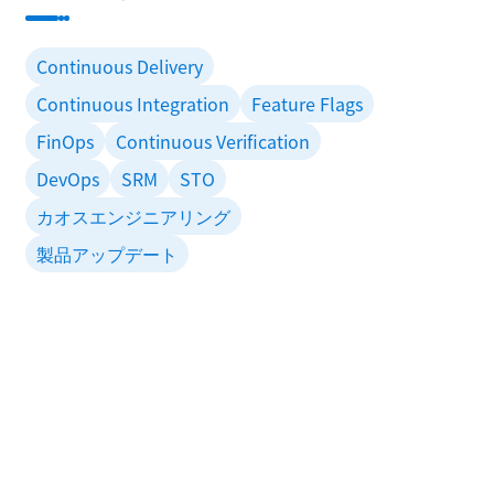
Continuous Delivery
Continuous Integration
Feature Flags
FinOps
Continuous Verification
DevOps
SRM
STO
カオスエンジニアリング
製品アップデート