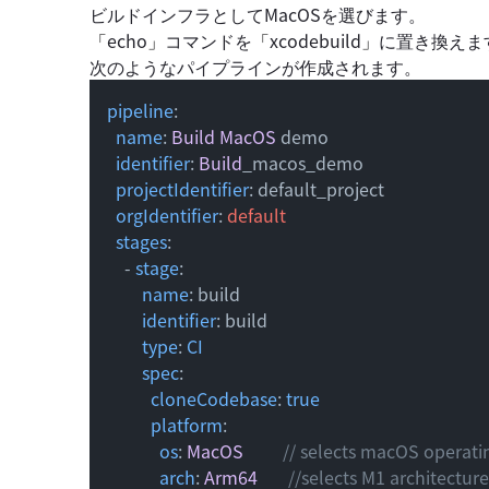
ビルドインフラとしてMacOSを選びます。
「
echo
」
コマンドを
「
xcodebuild
」
に置き換えま
次のようなパイプラインが作成されます。
pipeline
:

name
: 
Build
MacOS
 demo

identifier
: 
Build
_macos_demo

projectIdentifier
: default_project

orgIdentifier
: 
default
stages
:

    - 
stage
:

name
: build

identifier
: build

type
: 
CI
spec
:

cloneCodebase
: 
true
platform
:

os
: 
MacOS
// selects macOS operati
arch
: 
Arm64
//selects M1 architecture