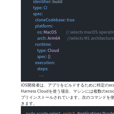
identifier
: build

type
: 
CI
spec
:

cloneCodebase
: 
true
platform
:

os
: 
MacOS
// selects macOS operati
arch
: 
Arm64
//selects M1 architecture
runtime
:

type
: 
Cloud
spec
: {}

execution
:

steps
:

              …
iOS開発者は、アプリをビルドするために特定のx
Harness Cloudを使う場合、マシンには複数
プリインストールされています。次のコマンドを
きます。
 sudo xcode-select -
switch
 /
Applications
/
Xcod