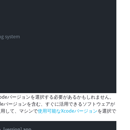
ng system
codeバージョンを選択する必要があるかもしれません。
のxcodeバージョンを含む、すぐに活用できるソフトウェアが
使用して
、マシンで
使用可能なXcodeバージョン
を選択で
e
_[version].
app