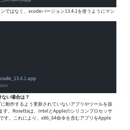
はなく、xcodeバージョン13.4.1を使うようにマシ
Xcode
_13
.4
.1
.
app
sion 
けない場合は？
ネイティブに動作するよう更新されていないアプリやツールを扱
Rosettaは、IntelとAppleのシリコンプロセッサ
す。これにより、x86_64命令を含むアプリをApple