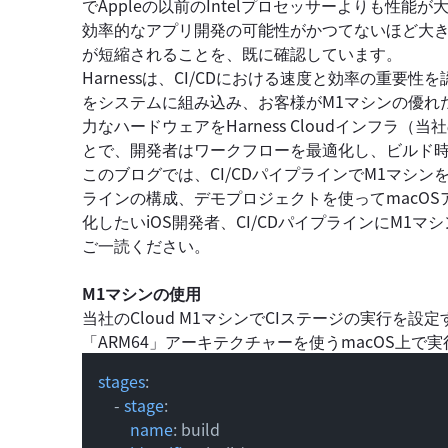
でAppleの以前のIntelプロセッサーよりも性
効率的なアプリ開発の可能性がかつてないほど大き
が短縮されることを、既に確認しています。
Harnessは、CI/CDにおける速度と効率の重
をシステムに組み込み、お客様がM1マシンの優れ
力なハードウェアをHarness Cloudインフ
とで、開発者はワークフローを最適化し、ビルド
このブログでは、CI/CDパイプラインでM1マシ
ラインの構成、デモプロジェクトを使ってmacO
化したいiOS開発者、CI/CDパイプラインにM
ご一読ください。
M1マシンの使用
当社のCloud M1マシンでCIステージの実行を設定
「ARM64」アーキテクチャーを使うmacOS上
stages
:

    - 
stage
:

name
: build
