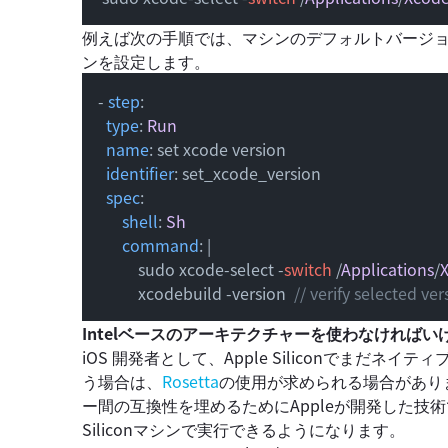
例えば次の手順では、マシンのデフォルトバージョンで
ンを設定します。
- 
step
:

type
: 
Run
name
: set xcode version

identifier
: set_xcode_version

spec
:

shell
: 
Sh
command
: |

          sudo xcode-select -
switch
 /
Applications
/
          xcodebuild -version  
// verify selected ver
Intelベースのアーキテクチャーを使わなければい
iOS 開発者として、Apple Siliconでまだ
う場合は、
Rosetta
の使用が求められる場合があります。
ー間の互換性を埋めるためにAppleが開発した技術で
Siliconマシンで実行できるようになります。