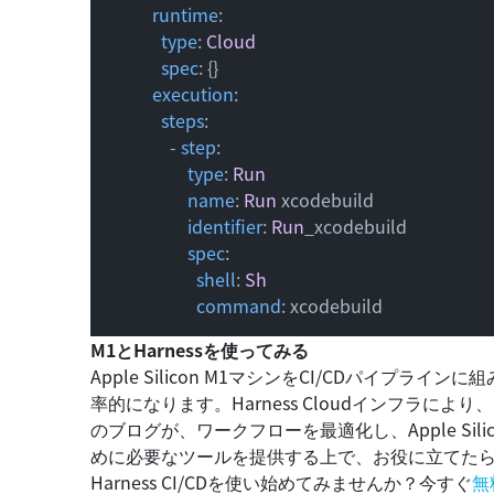
runtime
:

type
: 
Cloud
spec
: {}

execution
:

steps
:

              - 
step
:

type
: 
Run
name
: 
Run
 xcodebuild

identifier
: 
Run
_xcodebuild

spec
:

shell
: 
Sh
command
: xcodebuild
M1とHarnessを使ってみる
Apple Silicon M1マシンをCI/CDパイ
率的になります。Harness Cloudインフラに
のブログが、ワークフローを最適化し、Apple Si
めに必要なツールを提供する上で、お役に立てた
Harness CI/CDを使い始めてみませんか？今すぐ
無