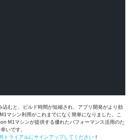
プラインに組み込むと、ビルド時間が短縮され、アプリ開発がより効
より、M1マシン利用がこれまでになく簡単になりました。こ
licon M1マシンが提供する優れたパフォーマンス活用のた
ら幸いです。
料トライアルにサインアップしてください
！