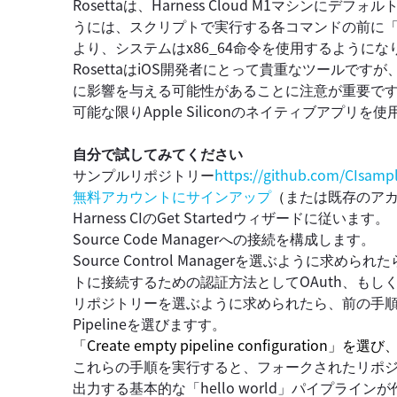
Rosettaは、Harness Cloud M1マシン
うには、スクリプトで実行する各コマンドの前に「ar
より、システムはx86_64命令を使用するようにな
RosettaはiOS開発者にとって貴重なツールです
に影響を与える可能性があることに注意が重要で
可能な限りApple Siliconのネイティブアプリ
自分で試してみてください
サンプルリポジトリー
https://github.com/CIsam
無料アカウントにサインアップ
（
または既存のア
Harness CIのGet Startedウィザードに従います。
Source Code Managerへの接続を構成します。
Source Control Managerを選ぶように求められた
トに接続するための認証方法としてOAuth、もしくはA
リポジトリーを選ぶように求められたら、前の手順でフ
Pipelineを選びますす。
「Create empty pipeline configuration」を選
これらの手順を実行すると、フォークされたリポ
出力する基本的な「hello world」パイプライン