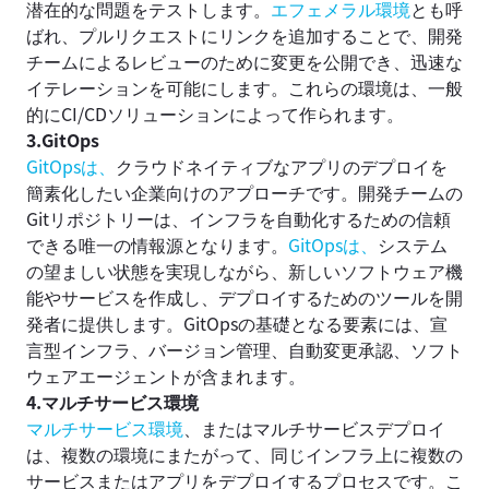
潜在的な問題をテストします。
エフェメラル環境
とも呼
ばれ、プルリクエストにリンクを追加することで、開発
チームによるレビューのために変更を公開でき、迅速な
イテレーションを可能にします。これらの環境は、一般
的にCI/CDソリューションによって作られます。
3.GitOps
GitOpsは、
クラウドネイティブなアプリのデプロイを
簡素化したい企業向けのアプローチです。開発チームの
Gitリポジトリーは、インフラを自動化するための信頼
できる唯一の情報源となります。
GitOpsは、
システム
の望ましい状態を実現しながら、新しいソフトウェア機
能やサービスを作成し、デプロイするためのツールを開
発者に提供します。GitOpsの基礎となる要素には、宣
言型インフラ、バージョン管理、自動変更承認、ソフト
ウェアエージェントが含まれます。
4.マルチサービス環境
マルチサービス環境
、またはマルチサービスデプロイ
は、複数の環境にまたがって、同じインフラ上に複数の
サービスまたはアプリをデプロイするプロセスです。こ