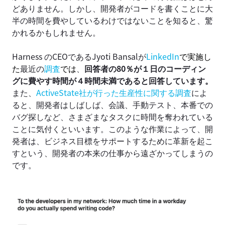
どありません。しかし、開発者がコードを書くことに大
半の時間を費やしているわけではないことを知ると、驚
かれるかもしれません。
Harness のCEOであるJyoti Bansal
が
LinkedIn
で実施し
た
最近の
調査
では
、
回答者の80％が１日のコーディン
グに費やす時間が４時間未満であると回答しています。
また、
ActiveState社が行った生産性に関する調査
によ
ると、
開発者はしばしば、会議、手動テスト、本番での
バグ探しなど、さまざまなタスクに時間を奪われている
ことに気付くといいます。このような作業によって、開
発者は、ビジネス目標をサポートするために革新を起こ
すという、開発者の本来の仕事から遠ざかってしまうの
です。