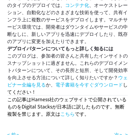
のタイプのデプロイでは、
コンテナ化
、オーケストレー
ション、自動化などのさまざまな技術を使って、共有イ
ンフラ上に複数のサービスをデプロイします。マルチサ
ービス環境では、開発者はダウンタイムやサービスの中
断なしに、新しいアプリを迅速にデプロイしたり、既存
のアプリに変更を加えたりできます。
デプロイパターンについてもっと詳しく知るには
このブログは、参加者の皆さんと共有したインサイトの
スナップショットに過ぎません。これらのデプロイメン
トパターンについて、その長所と短所、そして開発効率
を向上させる方法について詳しく知りたいですか？
ウェ
ビナー全編を見る
か、
電子書籍を今すぐダウンロード
し
てください！
この記事はHarness社のウェブサイトで公開されている
ものをDigital Stacksが日本語に訳したものです。無断
複製を禁じます。原文は
こちら
です。
< 前へ
次へ >